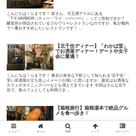
こんにちは！らまです！ 皆さん、天王洲アイルにある
「T.Y.HARBOR（ティー・ワイ・ハーバー）」ってご存知ですか？
醸造所が併設されているブルワリーレストランなのですが、私が都内
で一番おすすめしたいレストランです！ ...
【北千住ディナー】「わかば堂」
東京
でお洒落ディナー！デートや女子
会に最適！
こんにちは！らまです！ 東京の有名な下町として知られる“北千住“
安い居酒屋が立ち並ぶイメージが強いと思いますが、最近はお洒落な
カフェやダイニングバーなども増えてきています 今回はそんな北千
住で、夜カフェとしても利用でき...
【箱根旅行】箱根湯本で絶品グル
箱根
メを食べ歩き！
メニュー
ホーム
検索
トップ
サイドバー