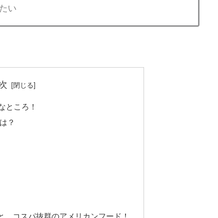
たい
次
んなところ！
力は？
と、コスパ抜群のアメリカンフード！