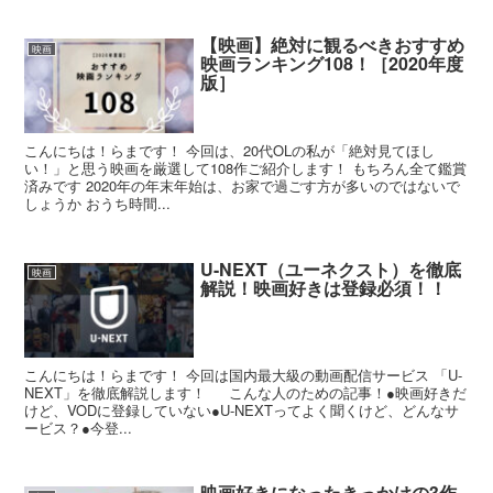
【映画】絶対に観るべきおすすめ
映画
映画ランキング108！［2020年度
版］
こんにちは！らまです！ 今回は、20代OLの私が「絶対見てほし
い！」と思う映画を厳選して108作ご紹介します！ もちろん全て鑑賞
済みです 2020年の年末年始は、お家で過ごす方が多いのではないで
しょうか おうち時間...
U-NEXT（ユーネクスト）を徹底
映画
解説！映画好きは登録必須！！
こんにちは！らまです！ 今回は国内最大級の動画配信サービス 「U-
NEXT」を徹底解説します！ こんな人のための記事！●映画好きだ
けど、VODに登録していない●U-NEXTってよく聞くけど、どんなサ
ービス？●今登...
映画好きになったきっかけの3作